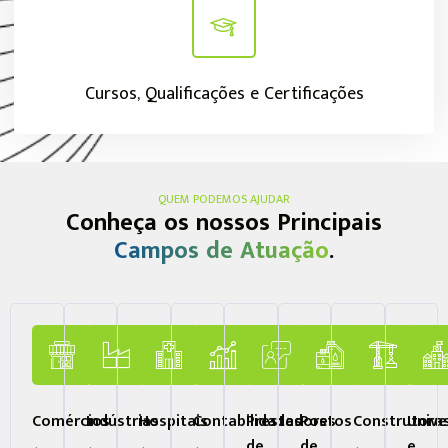
Cursos, Qualificações e Certificações
QUEM PODEMOS AJUDAR
Conheça os nossos Principais
Campos de Atuação
.
Comércios
Indústrias
Hospitais
Contabilidades
Prestadores
Postos
Construtora
Unive
de
de
e