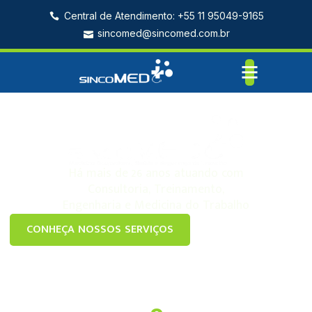
Central de Atendimento: +55 11 95049-9165
sincomed@sincomed.com.br
Home
Há mais de 26 anos atuando com
Consultoria, Treinamento,
Engenharia e Medicina do Trabalho
CONHEÇA NOSSOS SERVIÇOS