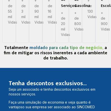
+
+
+
+
+
Serviços
Gasolina
Escol
de
de
de
de
de
55
3
90
16
130
+
+
+
mil
mil
mil
mil
Vidas
de
de
de
Vidas
Vidas
Vidas
Vidas
20
800
900
mil
Vidas
Vidas
Vidas
Totalmente
moldado para cada tipo de negócio,
a
fim de mitigar os riscos inerentes a cada ambiente
de trabalho.
Tenha descontos exclusivos...
Seja um associado e tenha descontos exclusivos em
nossos serviços.
Faça uma simulação de economia e veja quanto é
vantajoso sua empresa ser associado ao SINCOMED