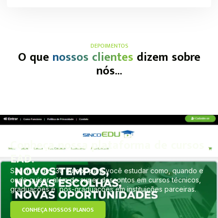
DEPOIMENTOS
O que
nossos clientes
dizem sobre
nós...
Conheça nossa plataforma de cursos
EAD.
São mais de 330 cursos para você estudar como, quando e
onde quiser, além de super descontos em cursos técnicos,
graduações e pós-graduações em instituições parceiras.
CONHEÇA NOSSOS PLANOS