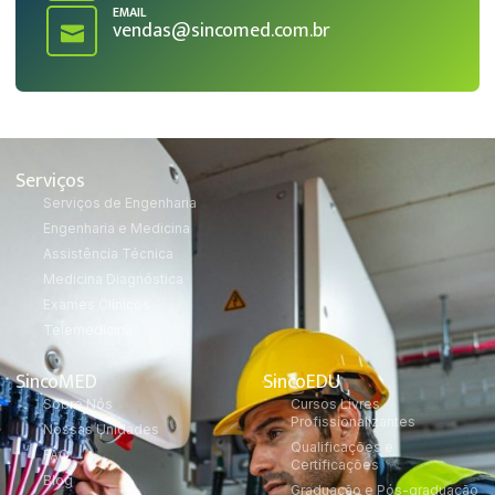
EMAIL
vendas@sincomed.com.br
Serviços
Serviços de Engenharia
Engenharia e Medicina
Assistência Técnica
Medicina Diagnóstica
Exames Clínicos
Telemedicina
SincoMED
SincoEDU
Sobre Nós
Cursos Livres
Profissionalizantes
Nossas Unidades
Qualificações e
FAQ
Certificações
Blog
Graduação e Pós-graduação