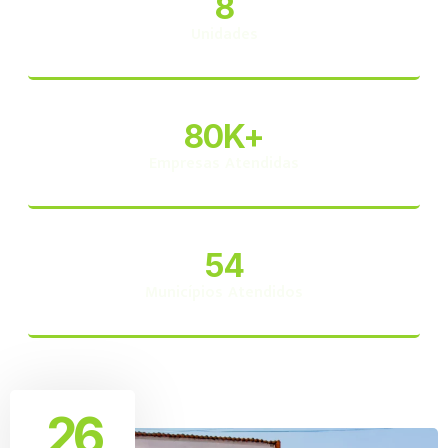
8
Unidades
80
K+
Empresas Atendidas
54
Municípios Atendidos
26