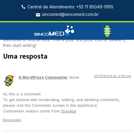
Central de Atendimento: +55 11 95049-9165
sincomed@sincomed.com.br
Hello world!
Welcome to WordPress. This is your first post. Edit or delete it,
then start writing!
Uma resposta
12/01/2024 às 2:59 pm
A WordPress Commenter
disse:
Hi, this is a comment.
To get started with moderating, editing, and deleting comments,
please visit the Comments screen in the dashboard.
Commenter avatars come from
Gravatar
.
Responder