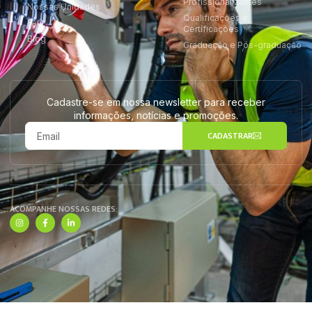
Profissionalizantes
Nossas Unidades
Qualificações e
FAQ
Certificações
Blog
Graduação e Pós-graduação
Cadastre-se em nossa newsletter para receber
informações, notícias e promoções.
CADASTRAR
ACOMPANHE NOSSAS REDES: