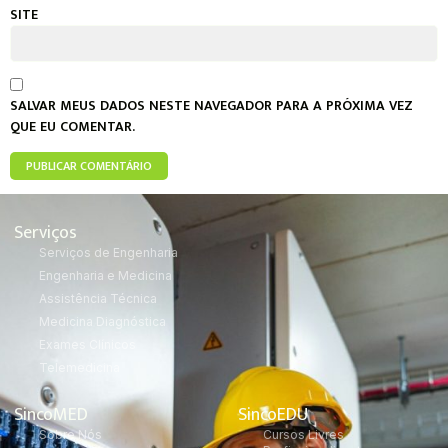
SITE
SALVAR MEUS DADOS NESTE NAVEGADOR PARA A PRÓXIMA VEZ
QUE EU COMENTAR.
Serviços
Serviços de Engenharia
Engenharia e Medicina
Assistência Técnica
Medicina Diagnóstica
Exames Clínicos
Telemedicina
SincoMED
SincoEDU
Sobre Nós
Cursos Livres